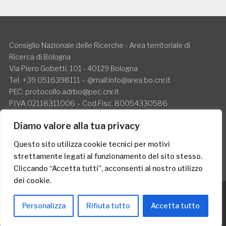
Consiglio Nazionale delle Ricerche - Area territoriale di
Ricerca di Bologna
Via Piero Gobetti, 101 - 40129 Bologna
Tel. +39 0516398111 – @mail:info@area.bo.cnr.it
PEC: protocollo.adrbo@pec.cnr.it
P.IVA 02118311006 – Cod.Fisc. 80054330586
Il CNR è soggetto allo split payment
Diamo valore alla tua privacy
Questo sito utilizza cookie tecnici per motivi
strettamente legati al funzionamento del sito stesso.
Cliccando “Accetta tutti”, acconsenti al nostro utilizzo
dei cookie.
Proudly powered by WordPress
|
Theme: TextBook by
Personalizza
Rifiuta tutto
Accetta tutto
WordPress.com
.