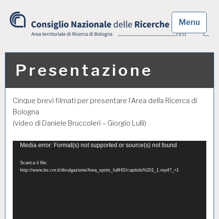
Skip
to
Menu
content
Area territoriale di
Ricerca di Bologna
Presentazione
Cinque brevi filmati per presentare l’Area della Ricerca di
Bologna
(video di Daniele Bruccoleri – Giorgio Lulli)
Video
Media error: Format(s) not supported or source(s) not found
Player
Scarica il file:
http://www.bo.cnr.it/divulgazione/Area_spots_fullHD/capitolo%201_1.mp4?_=1