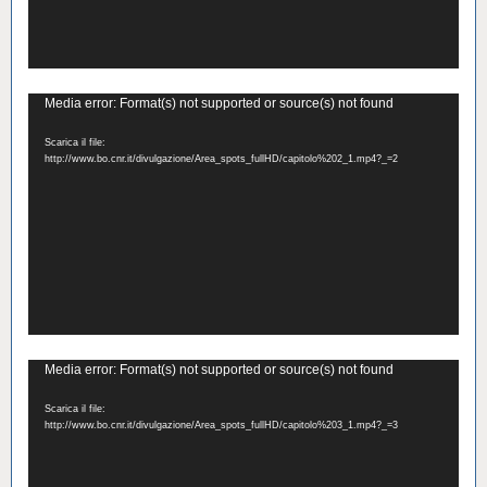
Video
Media error: Format(s) not supported or source(s) not found
Player
Scarica il file:
http://www.bo.cnr.it/divulgazione/Area_spots_fullHD/capitolo%202_1.mp4?_=2
Video
Media error: Format(s) not supported or source(s) not found
Player
Scarica il file:
http://www.bo.cnr.it/divulgazione/Area_spots_fullHD/capitolo%203_1.mp4?_=3