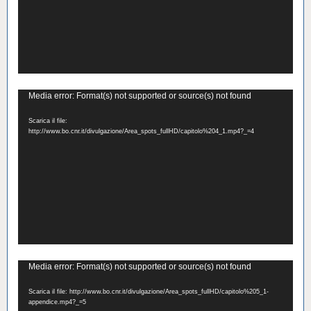
Video
Media error: Format(s) not supported or source(s) not found
Player
Scarica il file:
http://www.bo.cnr.it/divulgazione/Area_spots_fullHD/capitolo%204_1.mp4?_=4
Video
Media error: Format(s) not supported or source(s) not found
Player
Scarica il file: http://www.bo.cnr.it/divulgazione/Area_spots_fullHD/capitolo%205_1-
appendice.mp4?_=5