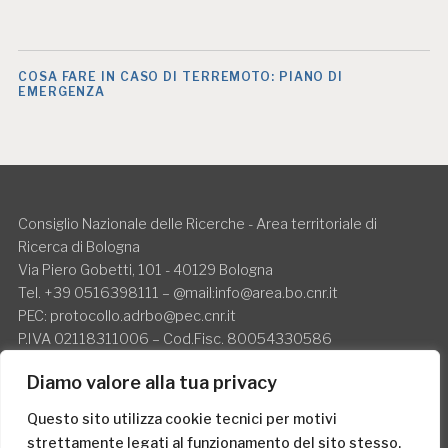
COSA FARE IN CASO DI TERREMOTO: PIANO DI
EMERGENZA
Consiglio Nazionale delle Ricerche - Area territoriale di
Ricerca di Bologna
Via Piero Gobetti, 101 - 40129 Bologna
Tel. +39 0516398111 – @mail:info@area.bo.cnr.it
PEC: protocollo.adrbo@pec.cnr.it
P.IVA 02118311006 – Cod.Fisc. 80054330586
Il CNR è soggetto allo split payment
Diamo valore alla tua privacy
Questo sito utilizza cookie tecnici per motivi
strettamente legati al funzionamento del sito stesso.