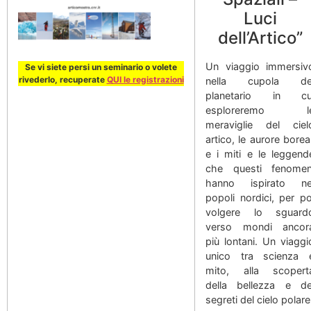
Luci
dell’Artico”
Un viaggio immersiv
Se vi siete persi un seminario o volete
rivederlo, recuperate
QUI le registrazioni
nella cupola de
planetario in cu
esploreremo l
meraviglie del ciel
artico, le aurore boreal
e i miti e le leggend
che questi fenomen
hanno ispirato ne
popoli nordici, per po
volgere lo sguard
verso mondi ancor
più lontani. Un viaggi
unico tra scienza 
mito, alla scopert
della bellezza e de
segreti del cielo polare