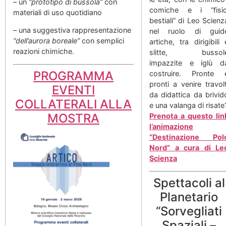
– un
“prototipo di bussola”
con
comiche e i “fisic
materiali di uso quotidiano
bestiali” di Leo Scienz
– una suggestiva rappresentazione
nel ruolo di guid
“dell’aurora boreale”
con semplici
artiche, tra dirigibili 
reazioni chimiche.
slitte, bussol
impazzite e iglù d
PROGRAMMA
costruire. Pronte 
pronti a venire travolt
EVENTI
da didattica da brivid
COLLATERALI ALLA
e una valanga di risate
MOSTRA
Prenota a questo lin
l’animazione
“Destinazione Pol
Nord” a cura di Le
Scienza
Spettacoli al
Planetario
“Sorvegliati
Spaziali –