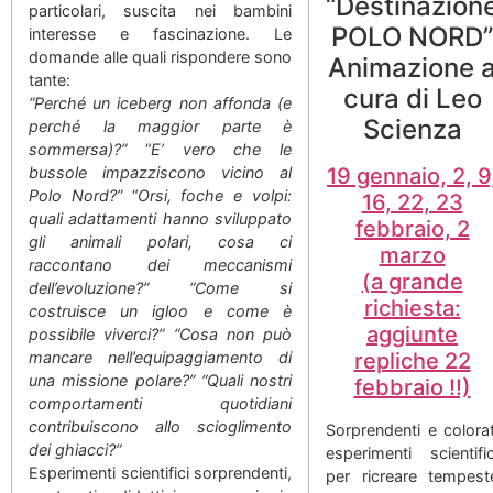
“Destinazion
particolari, suscita nei bambini
POLO NORD”
interesse e fascinazione. Le
domande alle quali rispondere sono
Animazione 
tante:
cura di Leo
“Perché un iceberg non affonda (e
Scienza
perché la maggior parte è
sommersa)?”
“
E’ vero che le
bussole impazziscono vicino al
19 gennaio, 2, 9
Polo Nord?”
“
Orsi, foche e volpi:
16, 22, 23
quali adattamenti hanno sviluppato
febbraio, 2
gli animali polari, cosa ci
marzo
raccontano dei meccanismi
(a grande
dell’evoluzione?”
“Come si
richiesta:
costruisce un igloo e come è
aggiunte
possibile viverci?”
“Cosa non può
mancare nell’equipaggiamento di
repliche 22
una missione polare?”
“Quali nostri
febbraio !!)
comportamenti quotidiani
contribuiscono allo scioglimento
Sorprendenti e colorat
dei ghiacci?”
esperimenti scientific
Esperimenti scientifici sorprendenti,
per ricreare tempest