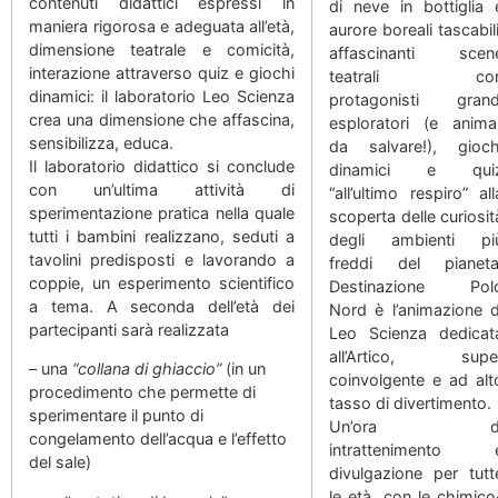
contenuti didattici espressi in
di neve in bottiglia 
maniera rigorosa e adeguata all’età,
aurore boreali tascabili
dimensione teatrale e comicità,
affascinanti scen
interazione attraverso quiz e giochi
teatrali co
dinamici: il laboratorio Leo Scienza
protagonisti grand
crea una dimensione che affascina,
esploratori (e animal
sensibilizza, educa.
da salvare!), gioch
Il laboratorio didattico si conclude
dinamici e qui
con un’ultima attività di
“all’ultimo respiro” all
sperimentazione pratica nella quale
scoperta delle curiosit
tutti i bambini realizzano, seduti a
degli ambienti pi
tavolini predisposti e lavorando a
freddi del pianeta
coppie, un esperimento scientifico
Destinazione Pol
a tema. A seconda dell’età dei
Nord è l’animazione d
partecipanti sarà realizzata
Leo Scienza dedicat
all’Artico, supe
– una
“collana di ghiaccio”
(in un
coinvolgente e ad alt
procedimento che permette di
tasso di divertimento.
sperimentare il punto di
Un’ora d
congelamento dell’acqua e l’effetto
intrattenimento 
del sale)
divulgazione per tutt
le età, con le chimico