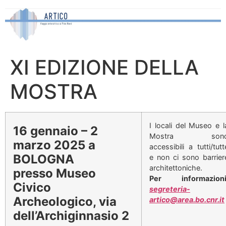
Skip
to
content
XI EDIZIONE DELLA
MOSTRA
I locali del Museo e l
16 gennaio – 2
Mostra son
marzo 2025 a
accessibili a tutti/tutt
BOLOGNA
e non ci sono barrier
architettoniche.
presso Museo
Per informazioni
Civico
segreteria-
Archeologico, via
artico@area.bo.cnr.it
dell’Archiginnasio 2