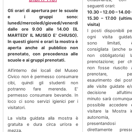
seguenti orari:
Gli orari di apertura per le scuole
10.30 – 12.00 – 14.00 
e i gruppi sono:
15.30 – 17.00 (ultim
lunedì/mercoledì/giovedì/venerdì
visita)
dalle ore 9.00 alle 14.00 (IL
I posti disponibili pe
MARTEDI’ IL MUSEO E’ CHIUSO).
ogni visita guidat
In questi giorni e orari la mostra è
sono limitati, 
aperta anche al pubblico non
consigliata (anche s
prenotato, con precedenza alle
non obbligatoria) l
scuole e ai gruppi prenotati.
prenotazione; per ch
non fosse riuscito 
All’interno dei locali del Museo
prenotare, pe
Civico non è permesso consumare
esaurimento dei post
cibi, quindi gli studenti non
alle visite guidate e/
potranno fare merenda. E’
decisione all’ultim
permesso consumare bevande. In
minuto sarà comunqu
loco ci sono servizi igienici per i
possibile accedere 
visitatori.
visitare la Mostra i
autonomia,
La visita guidata alla mostra è
presentandosi
gratuita e dura circa un’ora e
direttamente press
mezza.