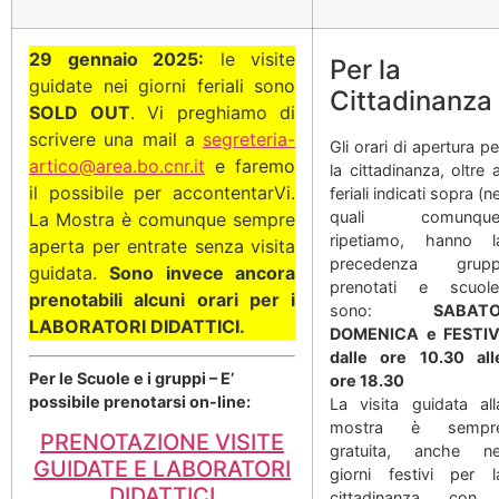
29 gennaio 2025:
le visite
Per la
guidate nei giorni feriali sono
Cittadinanza
SOLD OUT
. Vi preghiamo di
scrivere una mail a
segreteria-
Gli orari di apertura pe
artico@area.bo.cnr.it
e faremo
la cittadinanza, oltre a
il possibile per accontentarVi.
feriali indicati sopra (ne
quali comunque
La Mostra è comunque sempre
ripetiamo, hanno l
aperta per entrate senza visita
precedenza grupp
guidata.
Sono invece ancora
prenotati e scuole
prenotabili alcuni orari per i
sono:
SABATO
LABORATORI DIDATTICI.
DOMENICA e FESTIV
dalle ore 10.30 all
Per le Scuole e i gruppi – E’
ore 18.30
possibile prenotarsi on-line:
La visita guidata all
mostra è sempr
PRENOTAZIONE VISITE
gratuita, anche ne
GUIDATE E LABORATORI
giorni festivi per l
DIDATTICI
cittadinanza, con 